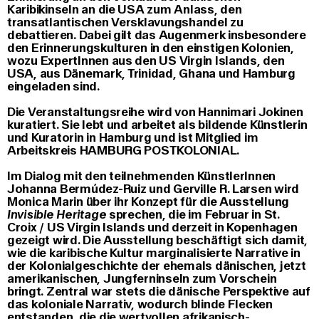
Karibikinseln an die USA zum Anlass, den
transatlantischen Versklavungshandel zu
debattieren. Dabei gilt das Augenmerk insbesondere
den Erinnerungskulturen in den einstigen Kolonien,
wozu ExpertInnen aus den US Virgin Islands, den
USA, aus Dänemark, Trinidad, Ghana und Hamburg
eingeladen sind.
Die Veranstaltungsreihe wird von Hannimari Jokinen
kuratiert. Sie lebt und arbeitet als bildende Künstlerin
und Kuratorin in Hamburg und ist Mitglied im
Arbeitskreis HAMBURG POSTKOLONIAL.
Im Dialog mit den teilnehmenden KünstlerInnen
Johanna Bermúdez-Ruiz und Gerville R. Larsen wird
Monica Marin über ihr Konzept für die Ausstellung
Invisible Heritage
sprechen, die im Februar in St.
Croix / US Virgin Islands und derzeit in Kopenhagen
gezeigt wird. Die Ausstellung beschäftigt sich damit,
wie die karibische Kultur marginalisierte Narrative in
der Kolonialgeschichte der ehemals dänischen, jetzt
amerikanischen, Jungferninseln zum Vorschein
bringt. Zentral war stets die dänische Perspektive auf
das koloniale Narrativ, wodurch blinde Flecken
entstanden, die die wertvollen afrikanisch-