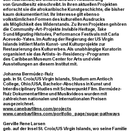
von Grundbesitz einschreibt. In ihren aktuellen Projekten
erforscht sie die afrokaribische Kunstgeschichte, die bisher
kaum dokumentiert ist. Ihr Interesse gilt ebenso
volkstümlichen Formen des kulturellen Ausdrucks
als Möglichkeit des Widerstands. Zu ihren Projekten gehören
die Community-Art-Projekte
Invisible Heritage
,
Take
5
und
Migrating Histories
, Performance Festivals mit Carla
Acevedo-Yates. Im Auftrag der Regierung der US Virgin
Islands initiiert Marin Kunst- und Kulturprojekte zur
Restaurierung des Kulturerbes. Als unabhängige Kuratorin
organisiert sie das Artists-in-Residency–Programm
des Caribbean Museum Center for Arts und viele
Ausstellungen an diesem Institut mit.
Johanna Bermúdez-Ruiz
geb. in St. Croix/US Virgin Islands, Studium am Antioch
College, Ohio/USA, Bachelor-Abschluss in Kunst und
Interdisciplinary Studies mit Schwerpunkt Film. Bermúdez-
Ruiz Dokumentarfilme und Musikvideos wurden mit
zahlreichen nationalen und internationalen Preisen
ausgezeichnet.
www.canebayfilms.com/projects
www.canebayfilms.com/portfolio_page/sugar-pathways
Gerville Rene Larsen
geb. auf der Insel St. Croix/US Virgin Islands, wo seine Familie