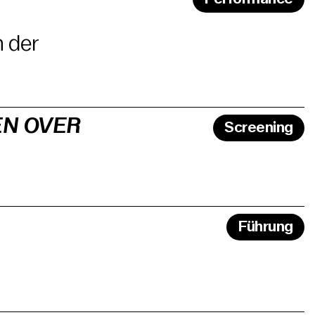
n der
EN OVER
Screening
Führung