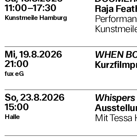
11:00–17:30
Raja Feath
Performanc
Kunstmeile Hamburg
Kunstmeil
Mi, 19.8.2026
WHEN BO
21:00
Kurzfilm
fux eG
So, 23.8.2026
Whispers
15:00
Ausstell
Mit Tessa 
Halle