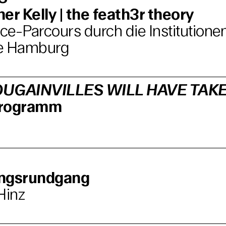
er Kelly | the feath3r theory
e-Parcours durch die Institutione
e Hamburg
UGAINVILLES WILL HAVE TAK
programm
ungsrundgang
Hinz