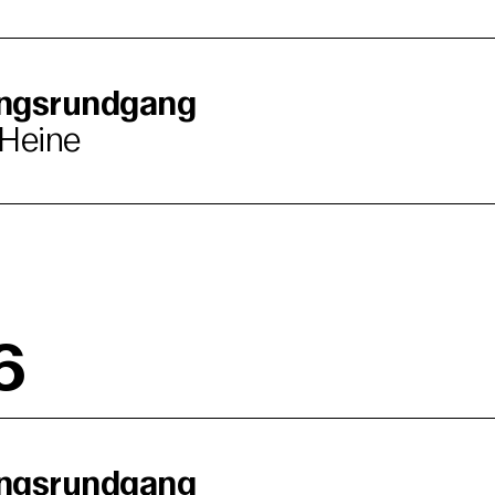
ungsrundgang
 Heine
6
ungsrundgang