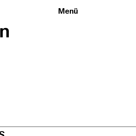
Menü
en
S