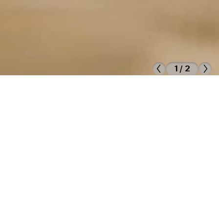
1 / 2
Das Kunsthaus Hamburg ist ein Zentrum
für zeitgenössische Kunst. Wir verstehen
uns als offene, global vernetzende
Plattform. Gemeinsam mit lokalen und
internationalen Künstler*innen
konzipieren wir Projekte eigens für unsere
Ausstellungshalle. Wir bieten Raum für
akute kulturpolitische und