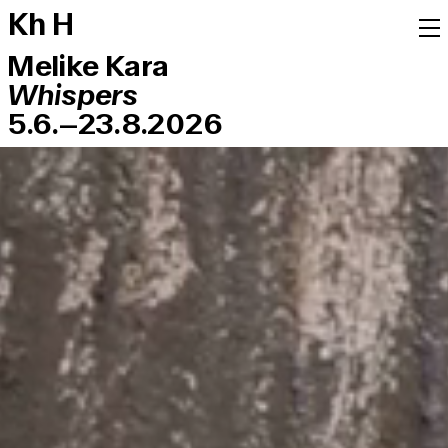
K
h
H
Melike Kara
Whispers
5.6.–23.8.2026