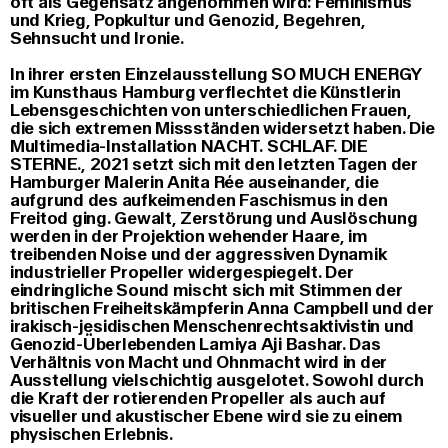
oft als Gegensatz angenommen wird: Feminismus
und Krieg, Popkultur und Genozid, Begehren,
Sehnsucht und Ironie.
In ihrer ersten Einzelausstellung SO MUCH ENERGY
im Kunsthaus Hamburg verflechtet die Künstlerin
Lebensgeschichten von unterschiedlichen Frauen,
die sich extremen Missständen widersetzt haben. Die
Multimedia-Installation NACHT. SCHLAF. DIE
STERNE., 2021 setzt sich mit den letzten Tagen der
Hamburger Malerin Anita Rée auseinander, die
aufgrund des aufkeimenden Faschismus in den
Freitod ging. Gewalt, Zerstörung und Auslöschung
werden in der Projektion wehender Haare, im
treibenden Noise und der aggressiven Dynamik
industrieller Propeller widergespiegelt. Der
eindringliche Sound mischt sich mit Stimmen der
britischen Freiheitskämpferin Anna Campbell und der
irakisch-jesidischen Menschenrechtsaktivistin und
Genozid-Überlebenden Lamiya Aji Bashar. Das
Verhältnis von Macht und Ohnmacht wird in der
Ausstellung vielschichtig ausgelotet. Sowohl durch
die Kraft der rotierenden Propeller als auch auf
visueller und akustischer Ebene wird sie zu einem
physischen Erlebnis.