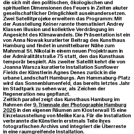
die sich mit den politischen, ökologischen und
spirituellen Dimensionen des Feuers in Zeiten akuter
gesellschaftlicher Dringlichkeit auseinandersetzen.
Zwei Satellitprojeke erweitern das Programm: Mit
der Ausstellung
Keiner rannte
thematisiert Andrey
Klassen Illusion und kollektive Verdrängung im
Angesicht des Klimawandels. Die Präsentation ist ein
von Anna Nowak kuratierter Beitrag des Kunsthaus
Hamburg und findet in unmittelbarer Nähe zum
Mahnmal St. Nikolai in einem neuen Projektraum in
der Admiralitätstraße 75 statt, den das Kunsthaus
temporär bespielt. Als zweiter Satellit kehrt die von
Joanna Warsza kuratierte Installation
Sunflower
Fields
der Künstlerin Agnes Denes zurück in die
urbane Landschaft Hamburgs. Am Hammaburg-Platz
wird das Sonnenblumenfeld, das bereits letztes Jahr
im Stadtpark zu sehen war, als Zeichen der
Regeneration neu gepflanzt.
Zeitlich parallel zeigt das Kunsthaus Hamburg im
Rahmen der
9. Triennale der Photographie Hamburg
2026
in den eigenen Räumen am Klosterwall 15 eine
Einzelausstellung von Melike Kara. Für die Installation
verbrannte die Künstlerin erstmals Teile ihres
fotografischen Archivs und integriert die Überreste
in eine raumgreifende Installation.