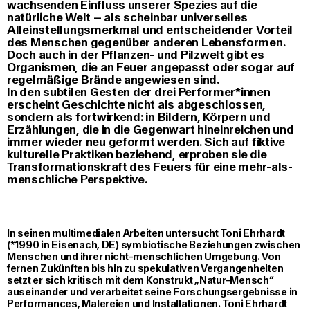
wachsenden Einfluss unserer Spezies auf die
natürliche Welt – als scheinbar universelles
Alleinstellungsmerkmal und entscheidender Vorteil
des Menschen gegenüber anderen Lebensformen.
Doch auch in der Pflanzen- und Pilzwelt gibt es
Organismen, die an Feuer angepasst oder sogar auf
regelmäßige Brände angewiesen sind.
In den subtilen Gesten der drei Performer*innen
erscheint Geschichte nicht als abgeschlossen,
sondern als fortwirkend: in Bildern, Körpern und
Erzählungen, die in die Gegenwart hineinreichen und
immer wieder neu geformt werden. Sich auf fiktive
kulturelle Praktiken beziehend, erproben sie die
Transformationskraft des Feuers für eine mehr-als-
menschliche Perspektive.
In seinen multimedialen Arbeiten untersucht Toni Ehrhardt
(*1990 in Eisenach, DE) symbiotische Beziehungen zwischen
Menschen und ihrer nicht-menschlichen Umgebung. Von
fernen Zukünften bis hin zu spekulativen Vergangenheiten
setzt er sich kritisch mit dem Konstrukt „Natur-Mensch“
auseinander und verarbeitet seine Forschungsergebnisse in
Performances, Malereien und Installationen. Toni Ehrhardt