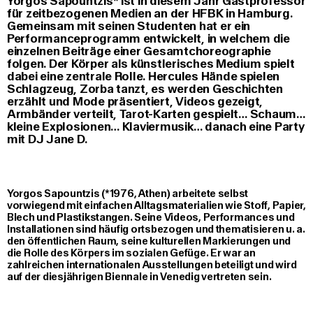
Yorgos Sapountzis* ist in diesem Jahr Gastprofessor
für zeitbezogenen Medien an der HFBK in Hamburg.
Gemeinsam mit seinen Studenten hat er ein
Performanceprogramm entwickelt, in welchem die
einzelnen Beiträge einer Gesamtchoreographie
folgen. Der Körper als künstlerisches Medium spielt
dabei eine zentrale Rolle. Hercules Hände spielen
Schlagzeug, Zorba tanzt, es werden Geschichten
erzählt und Mode präsentiert, Videos gezeigt,
Armbänder verteilt, Tarot-Karten gespielt… Schaum…
kleine Explosionen… Klaviermusik… danach eine Party
mit DJ Jane D.
Yorgos Sapountzis (*1976, Athen) arbeitete selbst
vorwiegend mit einfachen Alltagsmaterialien wie Stoff, Papier,
Blech und Plastikstangen. Seine Videos, Performances und
Installationen sind häufig ortsbezogen und thematisieren u. a.
den öffentlichen Raum, seine kulturellen Markierungen und
die Rolle des Körpers im sozialen Gefüge. Er war an
zahlreichen internationalen Ausstellungen beteiligt und wird
auf der diesjährigen Biennale in Venedig vertreten sein.