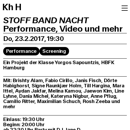
K
h
H
STOFF BAND NACHT
Performance, Video und mehr
Do, 23.2.2017, 19:30
Performance
Screening
Ein Projekt der Klasse Yorgos Sapountzis, HBFK
Hamburg
Mit: Brishty Alam, Fabio Cirillo, Janis Fisch, Dörte
Habighorst, Signe Raunkjær Holm, Till Hargina, Mara
Ittel, Aydan Jakfar, Melina Kamou, Jaewon Kim, Line
Lyhne, Dania Michel, Kateryna Nigbur, Anne Pflug,
Camillo Ritter, Maximilian Schuch, Rosh Zeeba und
mehr
Einlass: 19:30 Uhr
Beginn: 20:00 Uhr
ab 22:30 Uhr Party mit DJ Jane D