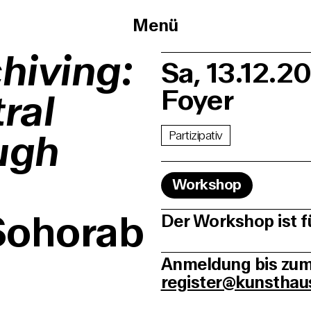
Menü
hiving:
Sa, 13.12.2
Foyer
ral
ugh
Partizipativ
Workshop
Sohorab
Der Workshop ist fü
Anmeldung bis zum
register@kunstha