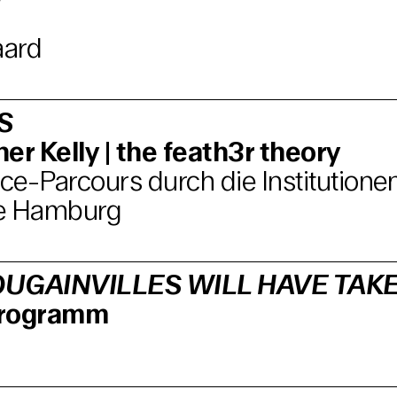
aard
S
er Kelly | the feath3r theory
e-Parcours durch die Institutione
e Hamburg
UGAINVILLES WILL HAVE TAK
programm