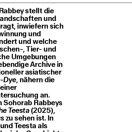
abbey stellt die
Landschaften und
ragt, inwiefern sich
ewinnung und
ndert und welche
schen-, Tier- und
liche Umgebungen
ebendige Archive in
oneller asiatischer
e-Dye
, nähern die
einer
ntersuchung an.
on Sohorab Rabbeys
he Teesta
(2025),
us
zu sehen ist. In
 und Teesta als