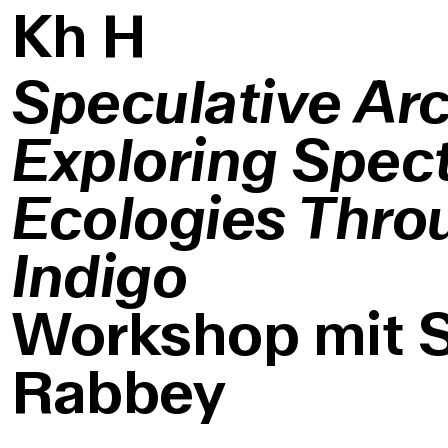
K
h
H
Speculative Arc
Exploring Spect
Ecologies Thro
Indigo
Workshop mit 
Rabbey