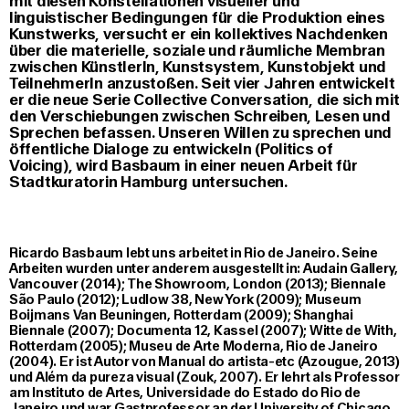
mit diesen Konstellationen visueller und
linguistischer Bedingungen für die Produktion eines
Kunstwerks, versucht er ein kollektives Nachdenken
über die materielle, soziale und räumliche Membran
zwischen KünstlerIn, Kunstsystem, Kunstobjekt und
TeilnehmerIn anzustoßen. Seit vier Jahren entwickelt
er die neue Serie Collective Conversation, die sich mit
den Verschiebungen zwischen Schreiben, Lesen und
Sprechen befassen. Unseren Willen zu sprechen und
öffentliche Dialoge zu entwickeln (Politics of
Voicing), wird Basbaum in einer neuen Arbeit für
Stadtkuratorin Hamburg untersuchen.
Ricardo Basbaum lebt uns arbeitet in Rio de Janeiro. Seine
Arbeiten wurden unter anderem ausgestellt in: Audain Gallery,
Vancouver (2014); The Showroom, London (2013); Biennale
São Paulo (2012); Ludlow 38, New York (2009); Museum
Boijmans Van Beuningen, Rotterdam (2009); Shanghai
Biennale (2007); Documenta 12, Kassel (2007); Witte de With,
Rotterdam (2005); Museu de Arte Moderna, Rio de Janeiro
(2004). Er ist Autor von Manual do artista-etc (Azougue, 2013)
und Além da pureza visual (Zouk, 2007). Er lehrt als Professor
am Instituto de Artes, Universidade do Estado do Rio de
Janeiro und war Gastprofessor an der University of Chicago