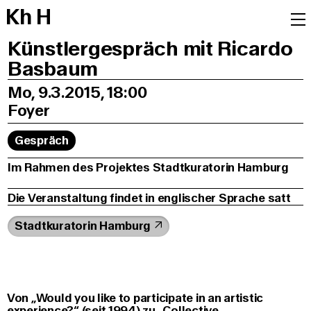
K
h
H
Künstlergespräch mit Ricardo
Basbaum
Mo, 9.3.2015, 18:00
Foyer
Gespräch
Im Rahmen des Projektes Stadtkuratorin Hamburg
Die Veranstaltung findet in englischer Sprache satt
Stadtkuratorin Hamburg
Von „Would you like to participate in an artistic
experience?“ (seit 1994) zu „Collective