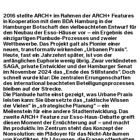
2016 stellte ARCH+ im Rahmen der ARCH+ Features
in Kooperation mit dem BDA Hamburg in der
Hamburger Botschaft den vielbeachteten Entwurf für
den Neubau der Esso-Häuser vor – ein Ergebnis des
einzigartigen Planbude-Prozesses und zweier
Wettbewerbe. Das Projekt galt als Pionier einer
neuen, transformativ wirkenden „Urbanen Praxis“.
Heute, fast ein Jahrzehnt später, ist von der
anfänglichen Euphorie wenig übrig. Zwar verkündeten
SAGA, private Entwickler und der Hamburger Senat
im November 2024 das „Ende des Stillstands“. Doch
schnell wurde klar: Die zentralen Errungenschaften
des international beachteten Beteiligungsprozesses
bleiben auf der Strecke.
Die Planbude hatte einst gezeigt, was Urbane Praxis
leisten kann: Sie übersetzte das „taktische Wissen
der Vielen“ in „strategische Planung“ – ein
Meilenstein für eine andere Stadtentwicklung. Das
zweite ARCH+ Feature zur Esso-Haus-Debatte greift
diesen Moment der Ernüchterung auf – und macht
ihn produktiv. Im Zentrum steht das Konzept der
Nonsolution: ein Plädoyer für das Nicht-Abräumen
von Konflikten, für Lösungen, die Fragen offenhalten,