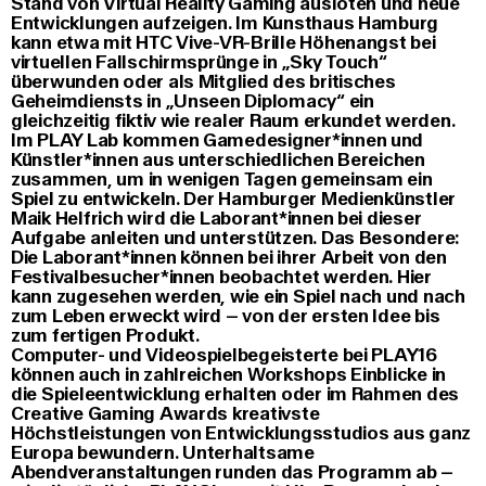
Stand von Virtual Reality Gaming ausloten und neue
Entwicklungen aufzeigen. Im Kunsthaus Hamburg
kann etwa mit HTC Vive-VR-Brille Höhenangst bei
virtuellen Fallschirmsprünge in „Sky Touch“
überwunden oder als Mitglied des britisches
Geheimdiensts in „Unseen Diplomacy“ ein
gleichzeitig fiktiv wie realer Raum erkundet werden.
Im PLAY Lab kommen Gamedesigner*innen und
Künstler*innen aus unterschiedlichen Bereichen
zusammen, um in wenigen Tagen gemeinsam ein
Spiel zu entwickeln. Der Hamburger Medienkünstler
Maik Helfrich wird die Laborant*innen bei dieser
Aufgabe anleiten und unterstützen. Das Besondere:
Die Laborant*innen können bei ihrer Arbeit von den
Festivalbesucher*innen beobachtet werden. Hier
kann zugesehen werden, wie ein Spiel nach und nach
zum Leben erweckt wird – von der ersten Idee bis
zum fertigen Produkt.
Computer- und Videospielbegeisterte bei PLAY16
können auch in zahlreichen Workshops Einblicke in
die Spieleentwicklung erhalten oder im Rahmen des
Creative Gaming Awards kreativste
Höchstleistungen von Entwicklungsstudios aus ganz
Europa bewundern. Unterhaltsame
Abendveranstaltungen runden das Programm ab –