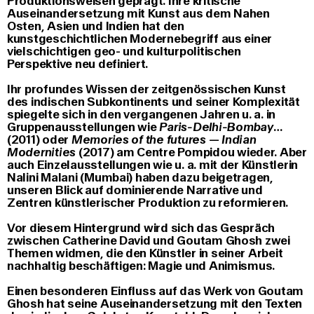
Produktionsweisen geprägt. Ihre kritische
Auseinandersetzung mit Kunst aus dem Nahen
Osten, Asien und Indien hat den
kunstgeschichtlichen Modernebegriff aus einer
vielschichtigen geo- und kulturpolitischen
Perspektive neu definiert.
Ihr profundes Wissen der zeitgenössischen Kunst
des indischen Subkontinents und seiner Komplexität
spiegelte sich in den vergangenen Jahren u. a. in
Gruppenausstellungen wie
Paris-Delhi-Bombay
…
(2011) oder
Memories of the futures — Indian
Modernities
(2017) am Centre Pompidou wieder. Aber
auch Einzelausstellungen wie u. a. mit der Künstlerin
Nalini Malani (Mumbai) haben dazu beigetragen,
unseren Blick auf dominierende Narrative und
Zentren künstlerischer Produktion zu reformieren.
Vor diesem Hintergrund wird sich das Gespräch
zwischen Catherine David und Goutam Ghosh zwei
Themen widmen, die den Künstler in seiner Arbeit
nachhaltig beschäftigen: Magie und Animismus.
Einen besonderen Einfluss auf das Werk von Goutam
Ghosh hat seine Auseinandersetzung mit den Texten