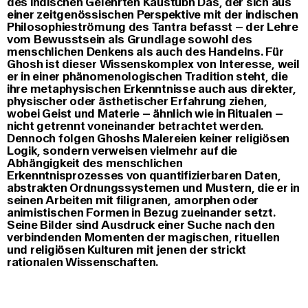
des indischen Gelehrten Kaustubh Das, der sich aus
einer zeitgenössischen Perspektive mit der indischen
Philosophieströmung des Tantra befasst – der Lehre
vom Bewusstsein als Grundlage sowohl des
menschlichen Denkens als auch des Handelns. Für
Ghosh ist dieser Wissenskomplex von Interesse, weil
er in einer phänomenologischen Tradition steht, die
ihre metaphysischen Erkenntnisse auch aus direkter,
physischer oder ästhetischer Erfahrung ziehen,
wobei Geist und Materie – ähnlich wie in Ritualen –
nicht getrennt voneinander betrachtet werden.
Dennoch folgen Ghoshs Malereien keiner religiösen
Logik, sondern verweisen vielmehr auf die
Abhängigkeit des menschlichen
Erkenntnisprozesses von quantifizierbaren Daten,
abstrakten Ordnungssystemen und Mustern, die er in
seinen Arbeiten mit filigranen, amorphen oder
animistischen Formen in Bezug zueinander setzt.
Seine Bilder sind Ausdruck einer Suche nach den
verbindenden Momenten der magischen, rituellen
und religiösen Kulturen mit jenen der strickt
rationalen Wissenschaften.