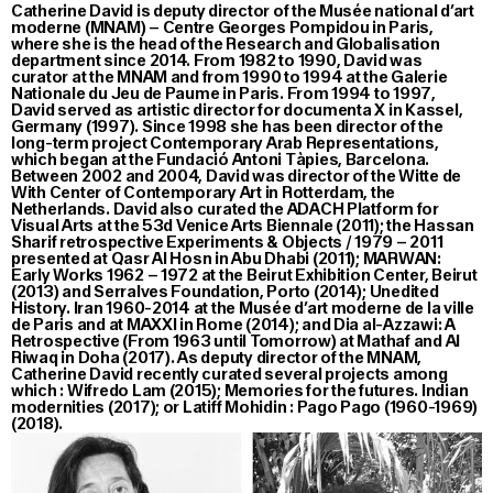
Catherine David is deputy director of the Musée national d’art
moderne (MNAM) – Centre Georges Pompidou in Paris,
where she is the head of the Research and Globalisation
department since 2014. From 1982 to 1990, David was
curator at the MNAM and from 1990 to 1994 at the Galerie
Nationale du Jeu de Paume in Paris. From 1994 to 1997,
David served as artistic director for documenta X in Kassel,
Germany (1997). Since 1998 she has been director of the
long-term project Contemporary Arab Representations,
which began at the Fundació Antoni Tàpies, Barcelona.
Between 2002 and 2004, David was director of the Witte de
With Center of Contemporary Art in Rotterdam, the
Netherlands. David also curated the ADACH Platform for
Visual Arts at the 53d Venice Arts Biennale (2011); the Hassan
Sharif retrospective Experiments & Objects / 1979 – 2011
presented at Qasr Al Hosn in Abu Dhabi (2011); MARWAN:
Early Works 1962 – 1972 at the Beirut Exhibition Center, Beirut
(2013) and Serralves Foundation, Porto (2014); Unedited
History. Iran 1960-2014 at the Musée d’art moderne de la ville
de Paris and at MAXXI in Rome (2014); and Dia al-Azzawi: A
Retrospective (From 1963 until Tomorrow) at Mathaf and Al
Riwaq in Doha (2017). As deputy director of the MNAM,
Catherine David recently curated several projects among
which : Wifredo Lam (2015); Memories for the futures. Indian
modernities (2017); or Latiff Mohidin : Pago Pago (1960-1969)
(2018).