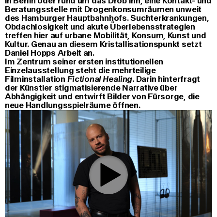
in Berlin oder rund um das Drob Inn, eine Kontakt- und
Beratungsstelle mit Drogenkonsumräumen unweit
des Hamburger Hauptbahnhofs. Suchterkrankungen,
Obdachlosigkeit und akute Überlebensstrategien
treffen hier auf urbane Mobilität, Konsum, Kunst und
Kultur. Genau an diesem Kristallisationspunkt setzt
Daniel Hopps Arbeit an.
Im Zentrum seiner ersten institutionellen
Einzelausstellung steht die mehrteilige
Filminstallation
Fictional Healing
. Darin hinterfragt
der Künstler stigmatisierende Narrative über
Abhängigkeit und entwirft Bilder von Fürsorge, die
neue Handlungsspielräume öffnen.
0:00
/
3:49