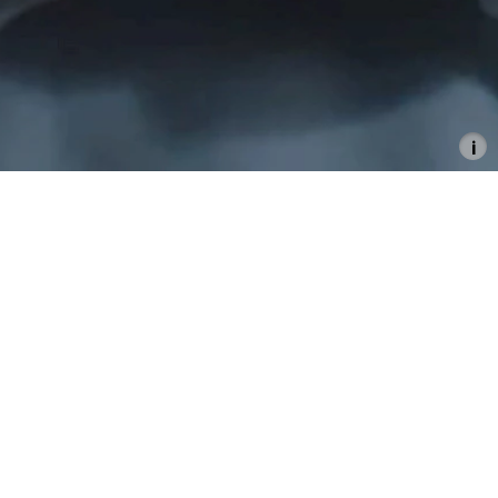
Future Continuous
Hamburger Arbeitsstipendium
für bildende Kunst 2025
6.12.2025–25.1.2026
Teilnehmende Künstler*innen:
Francesca Bertin, Maxime Chabal, Wassili Franko,
Katharina Kohl, Lila-Zoé Krauß, Nina Kuttler, Ruxin Liu,
Katja Pilipenko, Sohorab Rabbey, Kristina Savutsina