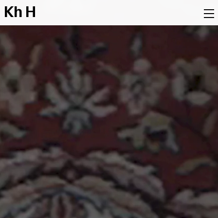
K
h
H