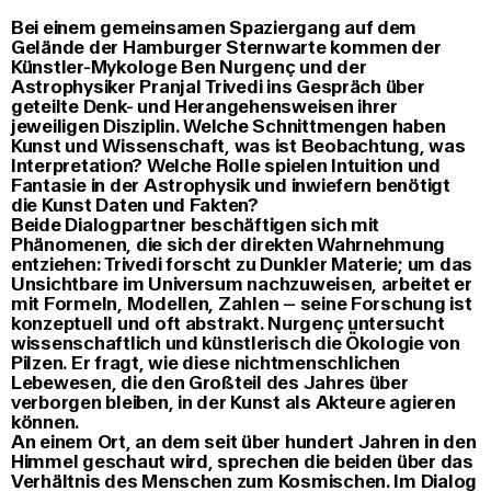
Bei einem gemeinsamen Spaziergang auf dem
Gelände der Hamburger Sternwarte kommen der
Künstler-Mykologe Ben Nurgenç und der
Astrophysiker Pranjal Trivedi ins Gespräch über
geteilte Denk- und Herangehensweisen ihrer
jeweiligen Disziplin. Welche Schnittmengen haben
Kunst und Wissenschaft, was ist Beobachtung, was
Interpretation? Welche Rolle spielen Intuition und
Fantasie in der Astrophysik und inwiefern benötigt
die Kunst Daten und Fakten?
Beide Dialogpartner beschäftigen sich mit
Phänomenen, die sich der direkten Wahrnehmung
entziehen: Trivedi forscht zu Dunkler Materie; um das
Unsichtbare im Universum nachzuweisen, arbeitet er
mit Formeln, Modellen, Zahlen – seine Forschung ist
konzeptuell und oft abstrakt. Nurgenç untersucht
wissenschaftlich und künstlerisch die Ökologie von
Pilzen. Er fragt, wie diese nichtmenschlichen
Lebewesen, die den Großteil des Jahres über
verborgen bleiben, in der Kunst als Akteure agieren
können.
An einem Ort, an dem seit über hundert Jahren in den
Himmel geschaut wird, sprechen die beiden über das
Verhältnis des Menschen zum Kosmischen. Im Dialog