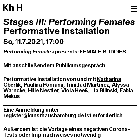
K
h
H
Stages III: Performing Females
Performative Installation
So, 11.7.2021, 17:00
Performing Females
presents: FEMALE BUDDIES
Mit anschließendem Publikumsgespräch
Performative Installation von und mit
Katharina
Oberlik
,
Paulina Pomana
,
Trinidad Martinez
,
Alyssa
Warncke
,
Hille Nestler
,
Viola Heeß,
Lia Bilinski, Fabia
Mekus
Eine Anmeldung unter
register@kunsthaushamburg.de
ist erforderlich
Außerdem ist die Vorlage eines negativen Corona-
Tests oder Impfnachweises notwendig