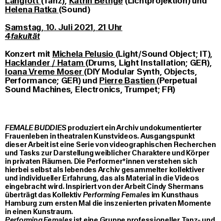
Langlott
(Tanz),
Katrin Bethge
(Lichtprojektion) und
Helena Ratka
(Sound)
Samstag, 10. Juli 2021, 21 Uhr
4fakultät
Konzert mit
Michela Pelusio
(Light/Sound Object; IT),
Hacklander / Hatam
(Drums, Light Installation; GER),
Ioana Vreme Moser
(DIY Modular Synth, Objects,
Performance; GER) und
Pierre Bastien
(Perpetual
Sound Machines, Electronics, Trumpet; FR)
FEMALE BUDDIES
produziert ein Archiv undokumentierter
Frauenleben in theatralen Kunstvideos. Ausgangspunkt
dieser Arbeit ist eine Serie von videographischen Recherchen
und Tasks zur Darstellung weiblicher Charaktere und Körper
in privaten Räumen. Die Performer*innen verstehen sich
hierbei selbst als lebendes Archiv gesammelter kollektiver
und individueller Erfahrung, das als Material in die Videos
eingebracht wird. Inspiriert von der Arbeit Cindy Shermans
überträgt das Kollektiv
Performing Females
im Kunsthaus
Hamburg zum ersten Mal die inszenierten privaten Momente
in einen Kunstraum.
Performing Females
ist eine Gruppe professioneller Tanz- und