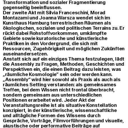
Transformation und sozialer Fragmentierung
gegenseitig beeinflussen.
Der zweite Akt mit Silvia Franceschini, Morad
Montazami und Joanna Warsza wendet sich im
Kunsthaus Hamburg terrestrischen Räumen als
ökologischen, sozialen und politischen Terrains zu. Er
rückt dabei Rohstoffvorkommen, umkämpfte
Gebiete sowie kuratorische und künstlerische
Praktiken in den Vordergrund, die sich mit
Ressourcen, Zugehörigkeit und möglichen Zukünften
auseinandersetzen.
Anstatt sich auf ein einziges Thema festzulegen, lädt
die Assembly zu Fragen, Methoden, Geschichten und
Perspektiven ein, die einen Beitrag dazu leisten, was
„räumliche Kosmologie” sein oder werden kann.
„Assembly“ wird hier sowohl als Praxis als auch als
räumliches Setting verstanden: als gemeinsames
Treffen, bei dem Wissen nicht frontal überbracht,
sondern gemeinsam aus unterschiedlichen
Positionen erarbeitet wird. Jeder Akt der
Veranstaltungsreihe ist als situative Konstellation
konzipiert, in der künstlerische, wissenschaftliche
und alltägliche Formen des Wissens durch
Gespräche, Vorträge, Filmvorführungen und visuelle,
akustische oder performative Beiträge auf