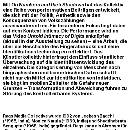
Mit
On Numbers and their Shadows
hat das Kollektiv
eine Reihe von performativen Beiträgen entwickelt,
die sich mit der Politik, Ästhetik sowie den
Konsequenzen von Volkszählungen
auseinandersetzen. Ein besonderer Fokus liegt dabei
auf dem Kontext Indiens. Die Performance wird an
das Video
Untold Intimacy of Digits
anknüpfen
(aktuell in der Ausstellung zu sehen) – eine Arbeit, die
über die Geschichte des Fingerabdrucks und neue
Identifikationstechnologien reflektiert. Das
Künstlerkollektiv hinterfragt den Einfluss staatlicher
Überwachung auf die Identitätsentwicklung des
einzelnen. Die Kategorisierung von Menschen nach
biographischen und biometrischen Daten schafft
nicht nur ein Mittel zur Identifikation von Individuen,
sie birgt im mobilen Zeitalter die Gefahr neuer
Grenzen – Transformation und Abweichung führen zu
Störung des kontrollierbaren Systems.
Raqs Media Collective wurde 1992 von Jeebesh Bagchi
(*1965, India), Monica Narula (*1969, India) und Shuddhabrata
Sengupta (*1968, India) gegründet. Raqs kann als Akronym für