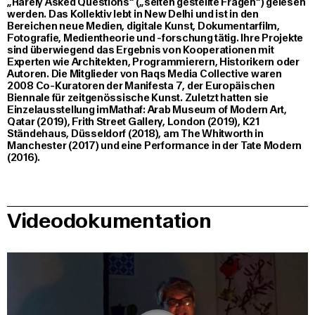
„Rarely Asked Questions“ („selten gestellte Fragen“) gelesen
werden. Das Kollektiv lebt in New Delhi und ist in den
Bereichen neue Medien, digitale Kunst, Dokumentarfilm,
Fotografie, Medientheorie und -forschung tätig. Ihre Projekte
sind überwiegend das Ergebnis von Kooperationen mit
Experten wie Architekten, Programmierern, Historikern oder
Autoren. Die Mitglieder von Raqs Media Collective waren
2008 Co-Kuratoren der Manifesta 7, der Europäischen
Biennale für zeitgenössische Kunst. Zuletzt hatten sie
Einzelausstellung imMathaf: Arab Museum of Modern Art,
Qatar (2019), Frith Street Gallery, London (2019), K21
Ständehaus, Düsseldorf (2018), am The Whitworth in
Manchester (2017) und eine Performance in der Tate Modern
(2016).
Videodokumentation