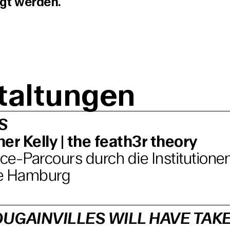
igt werden.
taltungen
S
er Kelly | the feath3r theory
e-Parcours durch die Institutione
e Hamburg
UGAINVILLES WILL HAVE TAK