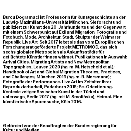
Burcu Dogramaci ist Professorin für Kunstgeschichte an der
Ludwig-Maximilians-Universität München. Sie forscht und
publiziert zur Kunst des 20. Jahrhunderts und der Gegenwart
mit einem Schwerpunkt auf Exil und Migration, Fotografie und
Fotobuch, Mode, Architektur, Stadt, Skulptur der Weimarer
Republik, Live Art. Seit 2017 leitet sie das vom Europäischen
Forschungsrat geförderte Projekt
METROMOD
, das sich
sechs globalen Metropolen als Ankunftsstädte für
geflüchtete Künstler*innen widmet. Publikationen in Auswahl:
Arrival Cities. Migrating Artists and New Metropolitan
Topographies
, Leuven 2020 (hg. m. M. Hetschold et al.);
Handbook of Art and Global Migration Theories, Practices,
and Challenges, München 2019 (hg. m. B. Mersmann);
Fotografie der Performance. Live Art im Zeitalter ihrer
Reproduzierbarkeit, Paderborn 2018; Re-Orientierung.
Kontexte zeitgenössischer Kunst in der Türkei und
unterwegs, Berlin 2017 (hg. mit M. Smolińska); Heimat. Eine
künstlerische Spurensuche, Köln 2016.
Gefördert von der Beauftragten der Bundesregierung für
Kultur und Medien