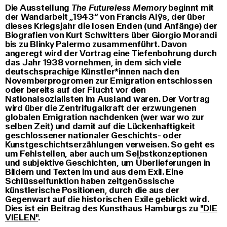
Die Ausstellung
The Futureless Memory
beginnt mit
der Wandarbeit „1943“ von Francis Alÿs, der über
dieses Kriegsjahr die losen Enden (und Anfänge) der
Biografien von Kurt Schwitters über Giorgio Morandi
bis zu Blinky Palermo zusammenführt. Davon
angeregt wird der Vortrag eine Tiefenbohrung durch
das Jahr 1938 vornehmen, in dem sich viele
deutschsprachige Künstler*innen nach den
Novemberprogromen zur Emigration entschlossen
oder bereits auf der Flucht vor den
Nationalsozialisten im Ausland waren. Der Vortrag
wird über die Zentrifugalkraft der erzwungenen
globalen Emigration nachdenken (wer war wo zur
selben Zeit) und damit auf die Lückenhaftigkeit
geschlossener nationaler Geschichts- oder
Kunstgeschichtserzählungen verweisen. So geht es
um Fehlstellen, aber auch um Selbstkonzeptionen
und subjektive Geschichten, um Überlieferungen in
Bildern und Texten im und aus dem Exil. Eine
Schlüsselfunktion haben zeitgenössische
künstlerische Positionen, durch die aus der
Gegenwart auf die historischen Exile geblickt wird.
Dies ist ein Beitrag des Kunsthaus Hamburgs zu
"DIE
VIELEN"
.