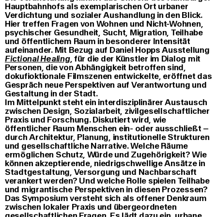
Hauptbahnhofs als exemplarischen Ort urbaner
Verdichtung und sozialer Aushandlung in den Blick.
Hier treffen Fragen von Wohnen und Nicht-Wohnen,
psychischer Gesundheit, Sucht, Migration, Teilhabe
und öffentlichem Raum in besonderer Intensität
aufeinander. Mit Bezug auf Daniel Hopps Ausstellung
Fictional Healing
, für die der Künstler im Dialog mit
Personen, die von Abhängigkeit betroffen sind,
dokufioktionale Filmszenen entwickelte, eröffnet das
Gespräch neue Perspektiven auf Verantwortung und
Gestaltung in der Stadt.
Im Mittelpunkt steht ein interdisziplinärer Austausch
zwischen Design, Sozialarbeit, zivilgesellschaftlicher
Praxis und Forschung. Diskutiert wird, wie
öffentlicher Raum Menschen ein- oder ausschließt –
durch Architektur, Planung, institutionelle Strukturen
und gesellschaftliche Narrative. Welche Räume
ermöglichen Schutz, Würde und Zugehörigkeit? Wie
können akzeptierende, niedrigschwellige Ansätze in
Stadtgestaltung, Versorgung und Nachbarschaft
verankert werden? Und welche Rolle spielen Teilhabe
und migrantische Perspektiven in diesen Prozessen?
Das Symposium versteht sich als offener Denkraum
zwischen lokaler Praxis und übergeordneten
gesellschaftlichen Fragen. Es lädt dazu ein, urbane