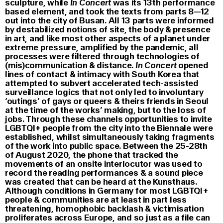
sculpture, while
In Concert
was its 13th performance
based element, and took the texts from parts 8—12
out into the city of Busan. All 13 parts were informed
by destabilized notions of site, the body & presence
in art, and like most other aspects of a planet under
extreme pressure, amplified by the pandemic, all
processes were filtered through technologies of
(mis)communication & distance.
In Concert
opened
lines of contact & intimacy with South Korea that
attempted to subvert accelerated tech-assisted
surveillance logics that not only led to involuntary
‘outings’ of gays or queers & theirs friends in Seoul
at the time of the works’ making, but to the loss of
jobs. Through these channels opportunities to invite
LGBTQI+ people from the city into the Biennale were
established, whilst simultaneously taking fragments
of the work into public space. Between the 25-28th
of August 2020, the phone that tracked the
movements of an onsite interlocutor was used to
record the reading performances & a sound piece
was created that can be heard at the Kunsthaus.
Although conditions in Germany for most LGBTQI+
people & communities are at least in part less
threatening, homophobic backlash & victimisation
proliferates across Europe, and so just as a file can