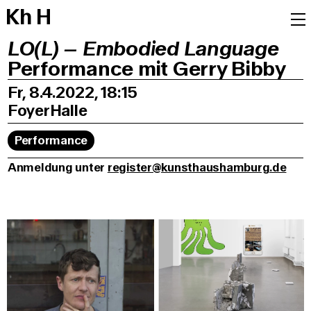
K
h
H
LO(L) – Embodied Language
Performance mit Gerry Bibby
Fr, 8.4.2022, 18:15
Foyer
Halle
Performance
Anmeldung unter
register@kunsthaushamburg.de