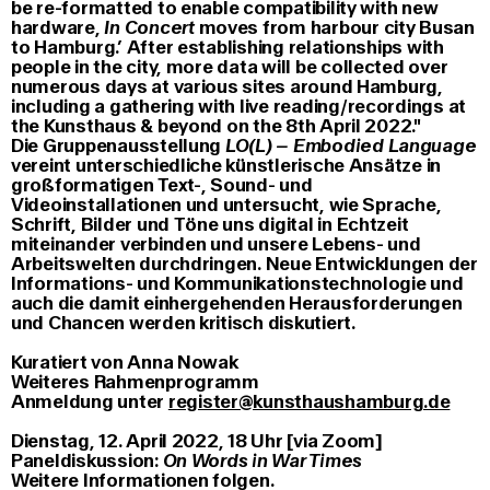
be re-formatted to enable compatibility with new
hardware,
In Concert
moves from harbour city Busan
to Hamburg.’ After establishing relationships with
people in the city, more data will be collected over
numerous days at various sites around Hamburg,
including a gathering with live reading/recordings at
the Kunsthaus & beyond on the 8th April 2022."
Die Gruppenausstellung
LO(L) – Embodied Language
vereint unterschiedliche künstlerische Ansätze in
großformatigen Text-, Sound- und
Videoinstallationen und untersucht, wie Sprache,
Schrift, Bilder und Töne uns digital in Echtzeit
miteinander verbinden und unsere Lebens- und
Arbeitswelten durchdringen. Neue Entwicklungen der
Informations- und Kommunikationstechnologie und
auch die damit einhergehenden Herausforderungen
und Chancen werden kritisch diskutiert.
Kuratiert von Anna Nowak
Weiteres Rahmenprogramm
Anmeldung unter
register@kunsthaushamburg.de
Dienstag, 12. April 2022, 18 Uhr [via Zoom]
Paneldiskussion:
On Words in War Times
Weitere Informationen folgen.