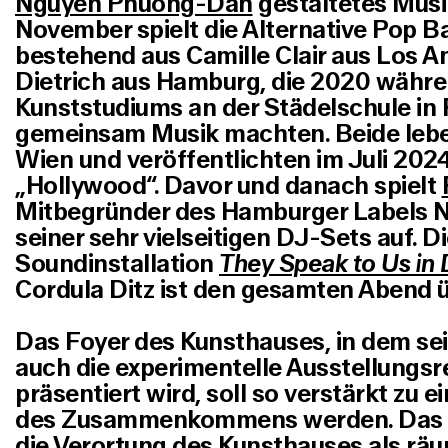
Nguyen Phuong-Dan
gestaltetes Mus
November spielt die Alternative Pop 
bestehend aus Camille Clair aus Los A
Dietrich aus Hamburg, die 2020 währe
Kunststudiums an der Städelschule in 
gemeinsam Musik machten. Beide leben
Wien und veröffentlichten im Juli 202
„Hollywood“. Davor und danach spielt
Mitbegründer des Hamburger Labels Ne
seiner sehr vielseitigen DJ-Sets auf. D
Soundinstallation
They Speak to Us in
Cordula Ditz ist den gesamten Abend üb
Das Foyer des Kunsthauses, in dem seit
auch die experimentelle Ausstellungsr
präsentiert wird, soll so verstärkt zu 
des Zusammenkommens werden. Das 
die Verortung des Kunsthauses als räu