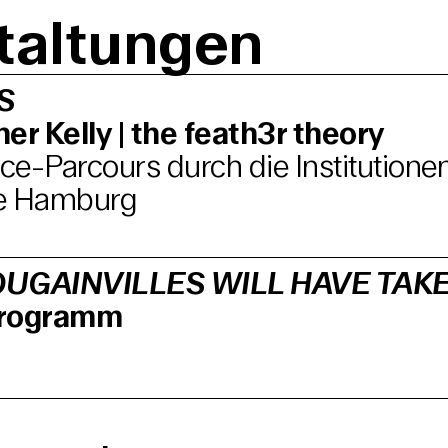
taltungen
S
er Kelly | the feath3r theory
e-Parcours durch die Institutione
e Hamburg
UGAINVILLES WILL HAVE TAK
programm