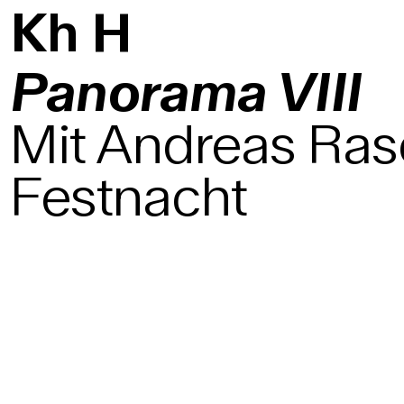
K
h
H
Panorama VIII
Mit Andreas Ras
Festnacht