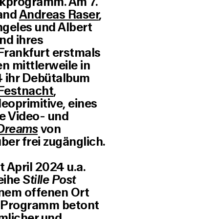
ikprogramm. Am 7.
Band
Andreas Raser
,
ngeles und Albert
nd ihres
Frankfurt erstmals
 mittlerweile in
4 ihr Debütalbum
Festnacht
,
oprimitive, eines
ie Video- und
 Dreams
von
er frei zugänglich.
 April 2024 u.a.
eihe
Stille Post
einem offenen Ort
Programm betont
mlicher und