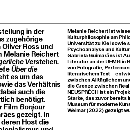
ellung in der
Melanie Reichert ist wiss
Kulturphilosophie am Phil
as zugehörige
Universität zu Kiel sowie st
 Oliver Ross und
Psychoanalyse und Kulturw
n Melanie Reichert
Gabriela Guimarães ist Au
erliche Verstehen
.
Literatur an der UFMG in B
von Fotografie, Performan
iefe
Über die
literarischem Text – entwi
ht es um das
zwischen Alltäglichem und
ie das Verhältnis
die Grenze zwischen Realit
 dabei auch die
NEUSPRÉCH ist ein Projek
Starke, das zuvor bereits
lich benötigt.
Museum für moderne Kunst,
r Film
Bonjour
Weimar (2022) gezeigt wu
rães gezeigt. In
 deren Host die
Kolonialismus und