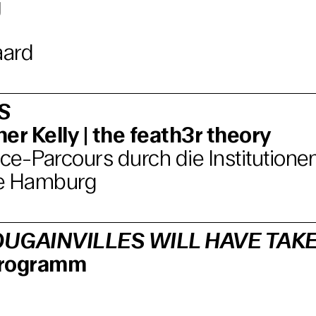
g
aard
S
er Kelly | the feath3r theory
e-Parcours durch die Institutione
e Hamburg
UGAINVILLES WILL HAVE TAK
programm