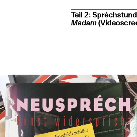
Teil 2: Spréchstun
Madam
(Videoscree