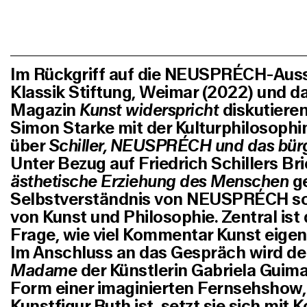
Im Rückgriff auf die NEUSPRÉCH-Ausst
Klassik Stiftung, Weimar (2022) und d
Magazin
Kunst widerspricht
diskutieren
Simon Starke mit der Kulturphilosophi
über
Schiller, NEUSPRÉCH und das bürg
Unter Bezug auf Friedrich Schillers Br
ästhetische Erziehung des Menschen
ge
Selbstverständnis von NEUSPRÉCH sow
von Kunst und Philosophie. Zentral ist
Frage, wie viel Kommentar Kunst eigent
Im Anschluss an das Gespräch wird de
Madame
der Künstlerin Gabriela Guima
Form einer imaginierten Fernsehshow,
Kunstfigur Ruth ist, setzt sie sich mit 