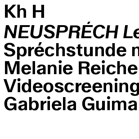
K
h
H
NEUSPRÉCH Le
Spréchstunde 
Melanie Reiche
Videoscreening
Gabriela Guima