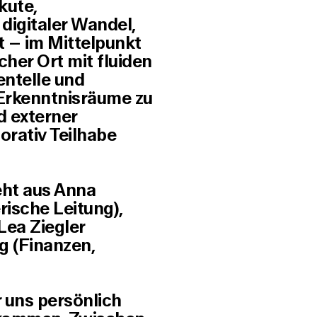
kute,
digitaler Wandel,
t – im Mittelpunkt
her Ort mit fluiden
entelle und
 Erkenntnisräume zu
nd externer
orativ Teilhabe
eht aus
Anna
ische Leitung),
Lea Ziegler
ng
(Finanzen,
 uns persönlich