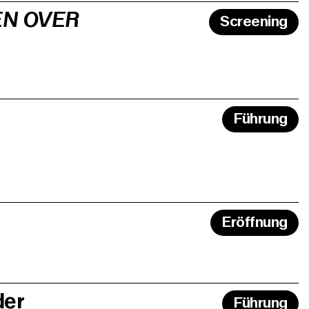
EN OVER
Screening
Führung
Eröffnung
der
Führung