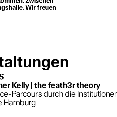
h kommen. Zwischen
ngshalle. Wir freuen
taltungen
S
er Kelly | the feath3r theory
e-Parcours durch die Institutione
e Hamburg