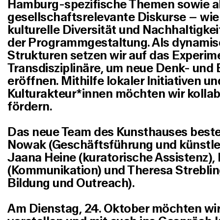
Hamburg-spezifische Themen sowie a
gesellschaftsrelevante Diskurse – wie 
kulturelle Diversität und Nachhaltigkei
der Programmgestaltung. Als dynamisc
Strukturen setzen wir auf das Experim
Transdisziplinäre, um neue Denk- und
eröffnen. Mithilfe lokaler Initiativen u
Kulturakteur*innen möchten wir kollab
fördern.
Das neue Team des Kunsthauses best
Nowak
(Geschäftsführung und künstler
Jaana Heine
(kuratorische Assistenz),
(Kommunikation) und
Theresa
Strebli
Bildung und Outreach).
Am Dienstag, 24. Oktober möchten wir