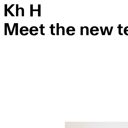
K
h
H
Meet the new 