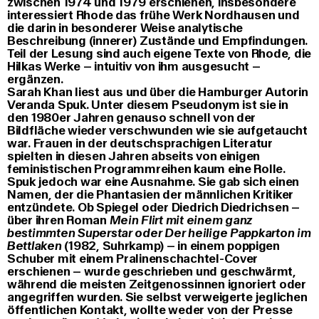
zwischen 1974 und 1979 erschienen, insbesondere
interessiert Rhode das frühe Werk Nordhausen und
die darin in besonderer Weise analytische
Beschreibung (innerer) Zustände und Empfindungen.
Teil der Lesung sind auch eigene Texte von Rhode, die
Hilkas Werke – intuitiv von ihm ausgesucht –
ergänzen.
Sarah Khan
liest aus und über die Hamburger Autorin
Veranda Spuk. Unter diesem Pseudonym ist sie in
den 1980er Jahren genauso schnell von der
Bildfläche wieder verschwunden wie sie aufgetaucht
war. Frauen in der deutschsprachigen Literatur
spielten in diesen Jahren abseits von einigen
feministischen Programmreihen kaum eine Rolle.
Spuk jedoch war eine Ausnahme. Sie gab sich einen
Namen, der die Phantasien der männlichen Kritiker
entzündete. Ob Spiegel oder Diedrich Diedrichsen –
über ihren Roman
Mein Flirt mit einem ganz
bestimmten Superstar oder Der heilige Pappkarton im
Bettlaken
(1982, Suhrkamp) – in einem poppigen
Schuber mit einem Pralinenschachtel-Cover
erschienen – wurde geschrieben und geschwärmt,
während die meisten Zeitgenossinnen ignoriert oder
angegriffen wurden. Sie selbst verweigerte jeglichen
öffentlichen Kontakt, wollte weder von der Presse