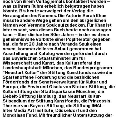
noch von ihrem Verlag jemals kontaktiert werden –
was zu ihrem Ruhm erheblich beigetragen haben
könnte. Bis heute verweigert der Verlag die
Herausgabe des Namens. Die Autorin Sarah Khan
musste andere Wege gehen um den bürgerlichen
Namen von Veranda Spuk aufzudecken. Für Khan ist
interessant, was dieses Buch heute noch aussagen
kann – über die harten 80er Jahre – in der es diese
geheimnisvolle Vorblüte einer Popliteratur gegeben
hat, die fast 20 Jahre nach Veranda Spuk einen
neuen, kommerzielleren Anlauf genommen hat.
Ausstellung und Katalog werden gefördert durch
das Bayerischen Staatsministerium für
Wissenschaft und Kunst, das Kulturreferat der
Landeshauptstadt München, das Bundesprogramm
“Neustart Kultur” der Stiftung Kunstfonds sowie die
Spartenoffene Förderung und die bezirklichen
Förderfonds der Senatsverwaltung für Kultur und
Europa, die Erwin und Gisela von Steiner-Stiftung, die
Kulturstiftung der Stadtsparkasse München, die
Liebelt-Stiftung Hamburg, das Neustart Kultur-
Stipendium der Stiftung Kunstfonds, die Prinzessin
Therese von Bayern-Stiftung, die Stiftung IMAI –
Inter Media Art Institute, Düsseldorf und den
Mondriaan Fund. Mit freundlicher Unterstützung der