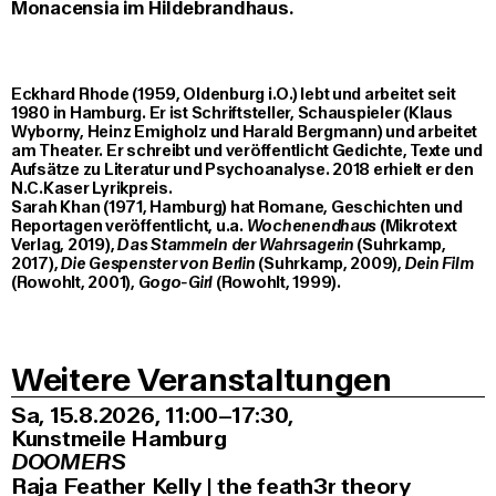
Monacensia im Hildebrandhaus.
Eckhard Rhode (1959, Oldenburg i.O.) lebt und arbeitet seit
1980 in Hamburg. Er ist Schriftsteller, Schauspieler (Klaus
Wyborny, Heinz Emigholz und Harald Bergmann) und arbeitet
am Theater. Er schreibt und veröffentlicht Gedichte, Texte und
Aufsätze zu Literatur und Psychoanalyse. 2018 erhielt er den
N.C.Kaser Lyrikpreis.
Sarah Khan (1971, Hamburg) hat Romane, Geschichten und
Reportagen veröffentlicht, u.a.
Wochenendhaus
(Mikrotext
Verlag, 2019),
Das Stammeln der Wahrsagerin
(Suhrkamp,
2017),
Die Gespenster von Berlin
(Suhrkamp, 2009),
Dein Film
(Rowohlt, 2001),
Gogo-Girl
(Rowohlt, 1999).
Weitere Veranstaltungen
Sa, 15.8.2026
11:00–17:30
,
Kunstmeile Hamburg
DOOMERS
Raja Feather Kelly | the feath3r theory