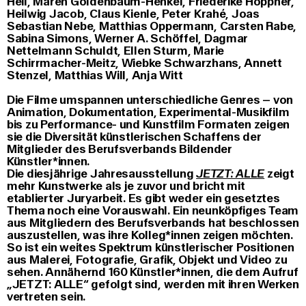
Heil, Maren Goldenbaum-Henkel, Friederike Höppner,
Heilwig Jacob, Claus Kienle, Peter Krahé, Joas
Sebastian Nebe, Matthias Oppermann, Carsten Rabe,
Sabina Simons, Werner A. Schöffel, Dagmar
Nettelmann Schuldt, Ellen Sturm, Marie
Schirrmacher-Meitz, Wiebke Schwarzhans, Annett
Stenzel, Matthias Will, Anja Witt
Die Filme umspannen unterschiedliche Genres – von
Animation, Dokumentation, Experimental-Musikfilm
bis zu Performance- und Kunstfilm Formaten zeigen
sie die Diversität künstlerischen Schaffens der
Mitglieder des Berufsverbands Bildender
Künstler*innen.
Die diesjährige Jahresausstellung
JETZT: ALLE
zeigt
mehr Kunstwerke als je zuvor und bricht mit
etablierter Juryarbeit. Es gibt weder ein gesetztes
Thema noch eine Vorauswahl. Ein neunköpfiges Team
aus Mitgliedern des Berufsverbands hat beschlossen
auszustellen, was ihre Kolleg*innen zeigen möchten.
So ist ein weites Spektrum künstlerischer Positionen
aus Malerei, Fotografie, Grafik, Objekt und Video zu
sehen. Annähernd 160 Künstler*innen, die dem Aufruf
„JETZT: ALLE“ gefolgt sind, werden mit ihren Werken
vertreten sein.