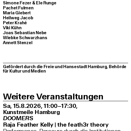
Simone Fezer & Ele Runge
Pachet Fulmen
Maria Giebert
Heilweg Jacob
Peter Krahé
Viki Kühn
Joas Sebastian Nebe
Wiebke Schwarzhans
Annett Stenzel
Gefördert durch die Freie und Hansestadt Hamburg, Behörde
für Kultur und Medien
Weitere Veranstaltungen
Sa, 15.8.2026
11:00–17:30
,
Kunstmeile Hamburg
DOOMERS
Raja Feather Kelly | the feath3r theory