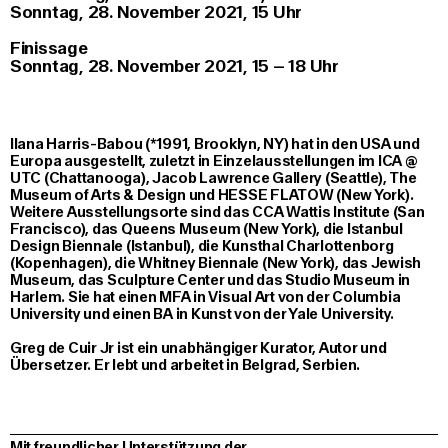
Sonntag, 28. November 2021, 15 Uhr
Finissage
Sonntag, 28. November 2021, 15 – 18 Uhr
Ilana Harris-Babou (*1991, Brooklyn, NY) hat in den USA und
Europa ausgestellt, zuletzt in Einzelausstellungen im ICA @
UTC (Chattanooga), Jacob Lawrence Gallery (Seattle), The
Museum of Arts & Design und HESSE FLATOW (New York).
Weitere Ausstellungsorte sind das CCA Wattis Institute (San
Francisco), das Queens Museum (New York), die Istanbul
Design Biennale (Istanbul), die Kunsthal Charlottenborg
(Kopenhagen), die Whitney Biennale (New York), das Jewish
Museum, das Sculpture Center und das Studio Museum in
Harlem. Sie hat einen MFA in Visual Art von der Columbia
University und einen BA in Kunst von der Yale University.
Greg de Cuir Jr ist ein unabhängiger Kurator, Autor und
Übersetzer. Er lebt und arbeitet in Belgrad, Serbien.
Mit freundlicher Unterstützung der