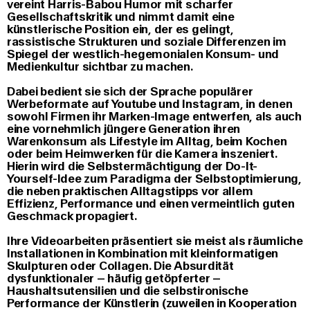
vereint Harris-Babou Humor mit scharfer
Gesellschaftskritik und nimmt damit eine
künstlerische Position ein, der es gelingt,
rassistische Strukturen und soziale Differenzen im
Spiegel der westlich-hegemonialen Konsum- und
Medienkultur sichtbar zu machen.
Dabei bedient sie sich der Sprache populärer
Werbeformate auf Youtube und Instagram, in denen
sowohl Firmen ihr Marken-Image entwerfen, als auch
eine vornehmlich jüngere Generation ihren
Warenkonsum als Lifestyle im Alltag, beim Kochen
oder beim Heimwerken für die Kamera inszeniert.
Hierin wird die Selbstermächtigung der Do-It-
Yourself-Idee zum Paradigma der Selbstoptimierung,
die neben praktischen Alltagstipps vor allem
Effizienz, Performance und einen vermeintlich guten
Geschmack propagiert.
Ihre Videoarbeiten präsentiert sie meist als räumliche
Installationen in Kombination mit kleinformatigen
Skulpturen oder Collagen. Die Absurdität
dysfunktionaler – häufig getöpferter –
Haushaltsutensilien und die selbstironische
Performance der Künstlerin (zuweilen in Kooperation