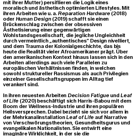
mit ihrer Mutter) persiflieren die Logik eines
moralisch und ästhetisch optimierten Lifestyles. Mit
ihren Arbeiten wie u. a.
Reparation Hardware
(2018)
oder
Human Design
(2019) schafft sie einen
Brückenschlag zwischen der obsessiven
Ästhetisierung einer gegenwärtigen
Wohlstandsgesellschaft, die jegliche Ungleichheit
durch vermeintlich „authentisches“ Design nivelliert,
und dem Trauma der Kolonialgeschichte, das bis
heute die Realität vieler Afroamerikaner prägt. Über
den amerikanischen Kontext hinaus lassen sich in den
Arbeiten allerdings auch viele Parallelen zu
europäischen Verhältnissen finden, in welchen
sowohl struktureller Rassismus als auch Privilegien
einzelner Gesellschaftsgruppen im Alltag tief
verankert sind.
In ihren neuesten Arbeiten
Decision Fatigue
und
Leaf
of Life
(2020) beschäftigt sich Harris-Babou mit dem
Boom der Wellness-Industrie und ihren populären
Heilsversprechen. Dabei bezieht sie sich vor allem in
der Mehrkanalinstallation
Leaf of Life
auf Narrative
von Verschwörungstheorien, Gesundheitsgurus und
evangelikalen Nationalisten. Sie entwirft eine
imaginäre Wirklichkeit, in der sie die