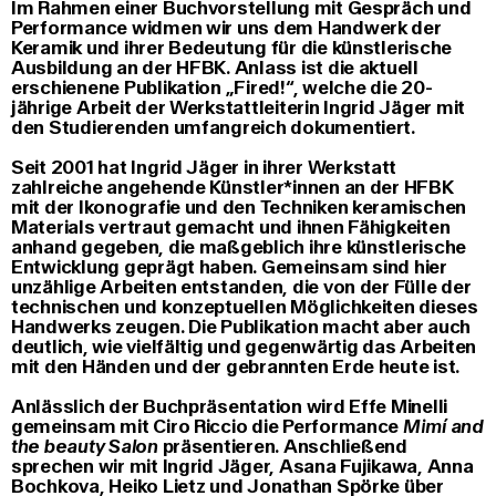
Im Rahmen einer Buchvorstellung mit Gespräch und
Performance widmen wir uns dem Handwerk der
Keramik und ihrer Bedeutung für die künstlerische
Ausbildung an der HFBK. Anlass ist die aktuell
erschienene Publikation „Fired!“, welche die 20-
jährige Arbeit der Werkstattleiterin Ingrid Jäger mit
den Studierenden umfangreich dokumentiert.
Seit 2001 hat Ingrid Jäger in ihrer Werkstatt
zahlreiche angehende Künstler*innen an der HFBK
mit der Ikonografie und den Techniken keramischen
Materials vertraut gemacht und ihnen Fähigkeiten
anhand gegeben, die maßgeblich ihre künstlerische
Entwicklung geprägt haben. Gemeinsam sind hier
unzählige Arbeiten entstanden, die von der Fülle der
technischen und konzeptuellen Möglichkeiten dieses
Handwerks zeugen. Die Publikation macht aber auch
deutlich, wie vielfältig und gegenwärtig das Arbeiten
mit den Händen und der gebrannten Erde heute ist.
Anlässlich der Buchpräsentation wird Effe Minelli
gemeinsam mit Ciro Riccio die Performance
Mimí and
the beauty Salon
präsentieren. Anschließend
sprechen wir mit Ingrid Jäger, Asana Fujikawa, Anna
Bochkova, Heiko Lietz und Jonathan Spörke über