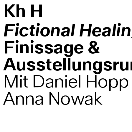
K
h
H
Fictional Heali
Finissage &
Ausstellungsr
Mit Daniel Hopp
Anna Nowak