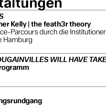
taltungen
S
er Kelly | the feath3r theory
e-Parcours durch die Institutione
e Hamburg
UGAINVILLES WILL HAVE TAK
programm
ungsrundgang