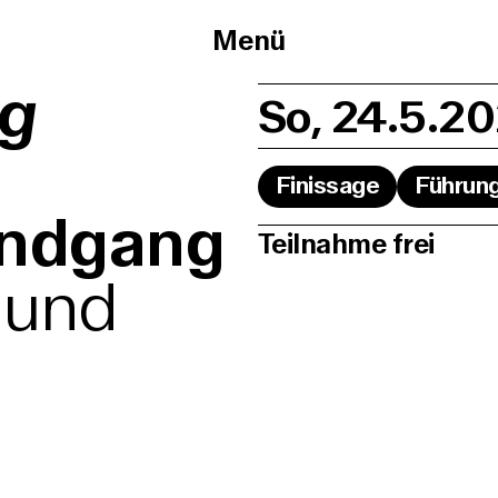
Menü
ng
So, 24.5.20
Finissage
Führun
undgang
Teilnahme frei
 und