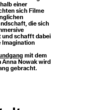
rhalb einer
hten sich Filme
inglichen
ndschaft, die sich
immersive
t und schafft dabei
e Imagination
Rundgang
mit dem
in Anna Nowak wird
ang gebracht.