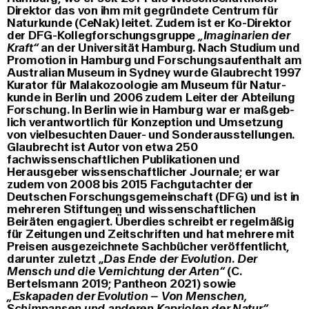
Direktor das von ihm mit gegründete Centrum für
Naturkunde (CeNak) leitet. Zudem ist er Ko-Direktor
der DFG-Kollegforschungsgruppe
„Imaginarien der
Kraft“
an der Universität Hamburg. Nach Studium und
Promotion in Hamburg und Forschungsaufenthalt am
Australian Museum in Sydney wurde Glaubrecht 1997
Kurator für Malakozoologie am Museum für Na­tur­
kunde in Berlin und 2006 zudem Leiter der Abteilung
Forschung. In Berlin wie in Hamburg war er maßgeb­
lich verantwortlich für Konzeption und Umsetzung
von vielbesuchten Dauer- und Sonder­ausstellun­gen.
Glaubrecht ist Autor von etwa 250
fachwissenschaftlichen Publikationen und
Herausgeber wissenschaftli­cher Journale; er war
zudem von 2008 bis 2015 Fachgutachter der
Deutschen Forschungsge­mein­schaft (DFG) und ist in
mehreren Stiftungen und wissenschaftlichen
Beiräten engagiert. Überdies schreibt er regel­mäßig
für Zeitungen und Zeitschriften und hat mehrere mit
Preisen ausge­zeich­ne­te Sachbücher veröffentlicht,
darunter zuletzt „
Das Ende der Evolution. Der
Mensch und die Vernichtung der Arten“
(C.
Bertelsmann 2019; Pantheon 2021) sowie
„Eskapaden der Evolution – Von Menschen,
Schimpansen und anderen Kapriolen der Natur“