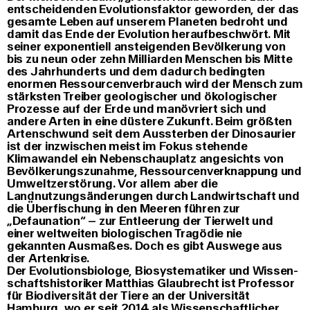
entscheidenden Evolutions­faktor geworden, der das
gesamte Leben auf unserem Planeten bedroht und
damit das Ende der Evolution heraufbeschwört. Mit
seiner exponentiell ansteigen­den Bevölkerung von
bis zu neun oder zehn Milliarden Menschen bis Mitte
des Jahrhunderts und dem dadurch bedingten
enormen Ressourcen­verbrauch wird der Mensch zum
stärksten Treiber geologischer und ökologischer
Prozesse auf der Erde und manövriert sich und
andere Arten in eine düstere Zukunft. Beim größten
Arten­schwund seit dem Aussterben der Dinosaurier
ist der inzwischen meist im Fokus stehende
Klimawandel ein Nebenschauplatz angesichts von
Bevölkerungszunahme, Ressourcenverknappung und
Umweltzer­störung. Vor allem aber die
Landnutzungs­änderungen durch Landwirtschaft und
die Über­fischung in den Meeren führen zur
„Defaunation“ – zur Entleerung der Tierwelt und
einer weltweiten biologischen Tragödie nie
gekannten Ausmaßes. Doch es gibt Auswege aus
der Artenkrise.
Der Evolutionsbiologe, Biosystematiker und Wissen­
schaftshistoriker
Matthias Glaubrecht
ist Professor
für Biodiversität der Tiere an der Universität
Hamburg, wo er seit 2014 als Wissenschaftlicher