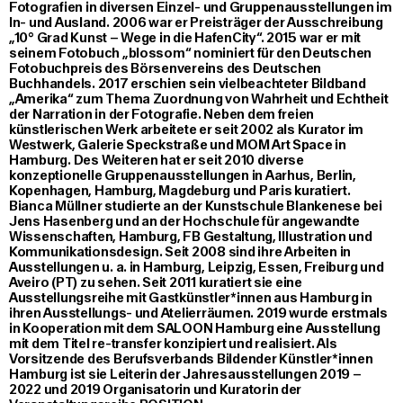
Fotografien in diversen Einzel- und Gruppenausstellungen im
In- und Ausland. 2006 war er Preisträger der Ausschreibung
„10° Grad Kunst – Wege in die HafenCity“. 2015 war er mit
seinem Fotobuch „blossom“ nominiert für den Deutschen
Fotobuchpreis des Börsenvereins des Deutschen
Buchhandels. 2017 erschien sein vielbeachteter Bildband
„Amerika“ zum Thema Zuordnung von Wahrheit und Echtheit
der Narration in der Fotografie. Neben dem freien
künstlerischen Werk arbeitete er seit 2002 als Kurator im
Westwerk, Galerie Speckstraße und MOM Art Space in
Hamburg. Des Weiteren hat er seit 2010 diverse
konzeptionelle Gruppenausstellungen in Aarhus, Berlin,
Kopenhagen, Hamburg, Magdeburg und Paris kuratiert.
Bianca Müllner studierte an der Kunstschule Blankenese bei
Jens Hasenberg und an der Hochschule für angewandte
Wissenschaften, Hamburg, FB Gestaltung, Illustration und
Kommunikationsdesign. Seit 2008 sind ihre Arbeiten in
Ausstellungen u. a. in Hamburg, Leipzig, Essen, Freiburg und
Aveiro (PT) zu sehen. Seit 2011 kuratiert sie eine
Ausstellungsreihe mit Gastkünstler*innen aus Hamburg in
ihren Ausstellungs- und Atelierräumen. 2019 wurde erstmals
in Kooperation mit dem SALOON Hamburg eine Ausstellung
mit dem Titel re-transfer konzipiert und realisiert. Als
Vorsitzende des Berufsverbands Bildender Künstler*innen
Hamburg ist sie Leiterin der Jahresausstellungen 2019 –
2022 und 2019 Organisatorin und Kuratorin der