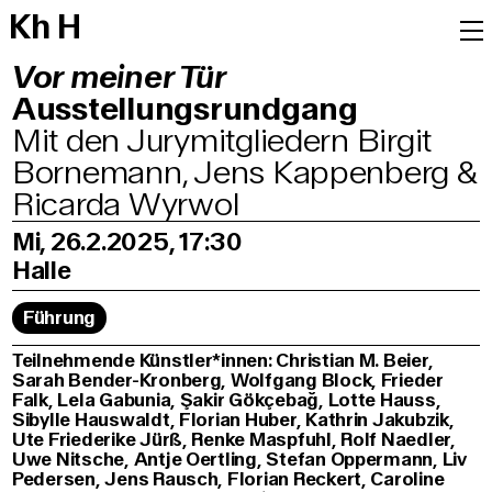
K
h
H
Vor meiner Tür
Ausstellungsrundgang
Mit den Jurymitgliedern Birgit
Bornemann, Jens Kappenberg &
Ricarda Wyrwol
Mi, 26.2.2025, 17:30
Halle
Führung
Teilnehmende Künstler*innen: Christian M. Beier,
Sarah Bender-Kronberg, Wolfgang Block, Frieder
Falk, Lela Gabunia, Şakir Gökçebağ, Lotte Hauss,
Sibylle Hauswaldt, Florian Huber, Kathrin Jakubzik,
Ute Friederike Jürß, Renke Maspfuhl, Rolf Naedler,
Uwe Nitsche, Antje Oertling, Stefan Oppermann, Liv
Pedersen, Jens Rausch, Florian Reckert, Caroline