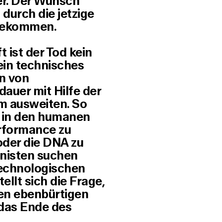
er. Der Wunsch
durch die jetzige
 bekommen.
ist der Tod kein
ein technisches
n von
auer mit Hilfe der
m ausweiten. So
n in den humanen
rformance zu
oder die DNA zu
anisten suchen
technologischen
ellt sich die Frage,
en ebenbürtigen
 das Ende des