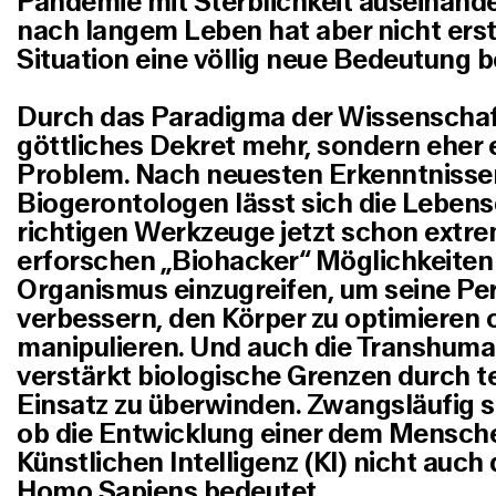
Pandemie mit Sterblichkeit auseinand
nach langem Leben hat aber nicht erst 
Situation eine völlig neue Bedeutung
Durch das Paradigma der Wissenschaft 
göttliches Dekret mehr, sondern eher 
Problem. Nach neuesten Erkenntnisse
Biogerontologen lässt sich die Lebensd
richtigen Werkzeuge jetzt schon extre
erforschen „Biohacker“ Möglichkeite
Organismus einzugreifen, um seine Pe
verbessern, den Körper zu optimieren 
manipulieren. Und auch die Transhum
verstärkt biologische Grenzen durch 
Einsatz zu überwinden. Zwangsläufig st
ob die Entwicklung einer dem Mensch
Künstlichen Intelligenz (KI) nicht auch
Homo Sapiens bedeutet.