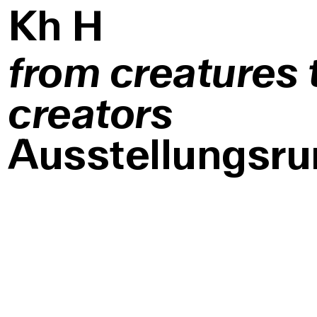
K
h
H
from creatures 
creators
Ausstellungsr