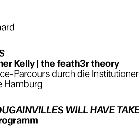
g
aard
S
er Kelly | the feath3r theory
e-Parcours durch die Institutione
e Hamburg
UGAINVILLES WILL HAVE TAK
programm