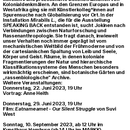
Kolonialdenkmälern. An den Grenzen Europas und in
Westafrika ging sie mit Künstlerkolleg*innen auf
Spurensuche nach Globalisierung vor Ort. In der
Installation
Mirabilis L.
, die für die Ausstellung
SPEAKING BACK entstanden ist, sucht Jokinen nach
Verbindungen zwischen Naturforschung und
Rassenanthropologie. Sie fragt danach, inwieweit
unser Verhalten noch immer geprägt ist vom
mechanistischen Weltbild der Frühmoderne und von
der cartesianischen Spaltung von Leib und Seele,
Körper und Geist. Räume, in denen koloniale
Fragmentierungen der Natur und hierarchische
Klassifikationssysteme des Menschen besonders
wirkmächtig erscheinen, sind botanische Gärten und
„rassenbiologische“ Archive.
Weitere Veranstaltungen:
Donnerstag, 22. Juni 2023, 19 Uhr
Vortrag: Anne Heith
Donnerstag, 29. Juni 2023, 19 Uhr
Film:
Eatnameamet - Our Silent Struggle
von Suvi
West
Sonntag, 10. September 2023, ab 12 Uhr im
Kunsthaus Hamburg (ab 14 Uhr im MARKK)