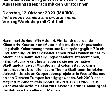
Ausstellungsgespräch mit den Kuratorinnen
Dienstag, 12. Oktober 2023 (MARKK)
Indigenous gaming and programming
:
Vortrag/Workshop mit Outi Laiti
Hannimari Jokinen (*in Helsinki, Finnland) ist bildende
Künstlerin, Kuratorin und Autorin. Sie studierte Angewandte
Linguistik, Kulturmanagement und Kulturpädagogik in Zürich
und Hamburg. Zu ihrer künstlerischen Praxis zählen Kunst im
öffentlichen Raum, beteiligungsorientierte Interventionen,
Film, Fotografie und Installation sowie performative
Stadtrundgänge zur Migration und Kolonialität. Jokinen
forscht, schreibt und lehrt zum Thema Stadtraum. Im letzten
Jahrzehnt ist sie an Kooperationsprojekten in Westafrika und
an den Grenzen Europas beteiligt gewesen. Seit 2003 ist sie
Mitglied im Arbeitskreis HAMBURG POSTKOLONIAL, 2019–
2022 war sie aktiv im Beirat zur Dekolonisierung Hamburg bei
der Behörde für Kultur und Medien.