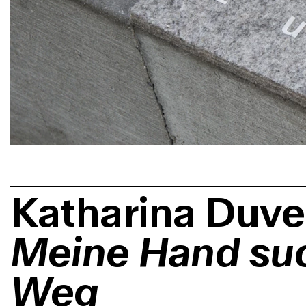
Katharina Duve
Meine Hand su
Weg