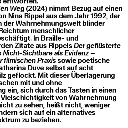
 entworfen.
den Weg
(2024) nimmt Bezug auf einen
on Nina Rippel aus dem Jahr 1992, der
n der Wahrnehmungswelt blinder
Reichtum menschlicher
chäftigt. In Braille- und
den Zitate aus Rippels
Der geflüsterte
 Nicht-Sichtbare als Evidenz –
 filmischen Praxis
sowie poetische
atharina Duve selbst auf acht
lz geflockt. Mit dieser Überlagerung
nschen mit und ohne
 ein, sich durch das Tasten in einen
 Vielschichtigkeit von Wahrnehmung
cht zu sehen, heißt nicht, weniger
ern sich auf ein alternatives
trum zu beziehen.