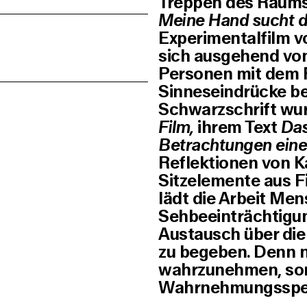
Treppen des Raums
Meine Hand sucht 
Experimentalfilm v
sich ausgehend vo
Personen mit dem 
Sinneseindrücke bes
Schwarzschrift wur
Film,
ihrem Text
Das
Betrachtungen einer
Reflektionen von K
Sitzelemente aus Fi
lädt die Arbeit Me
Sehbeeinträchtigung
Austausch über die
zu begeben. Denn ni
wahrzunehmen, sond
Wahrnehmungsspek