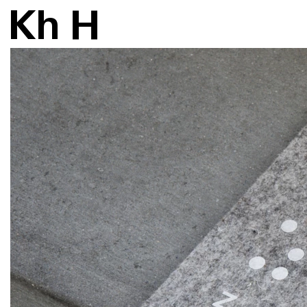
K
h
H