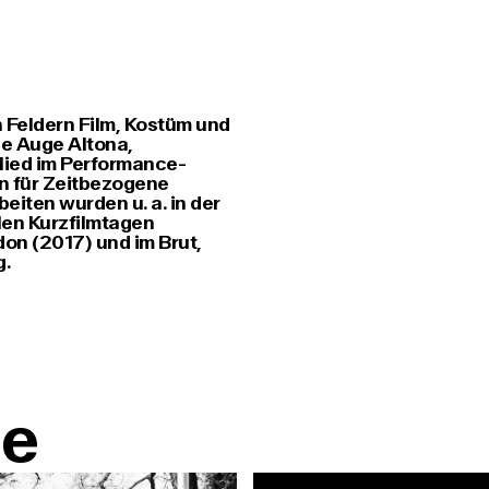
n Feldern Film, Kostüm und
pe Auge Altona,
lied im Performance-
in für Zeitbezogene
iten wurden u. a. in der
len Kurzfilmtagen
on (2017) und im Brut,
g.
te