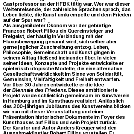
Gastprofessor an der HFBK tätig war. Wer war dieser
Weltenreisende, der zahlreiche Sprachen sprach, das
Leben liebte, die Kunst umkrempelte und dem Frieden
auf der Spur war?
Als ausgebildeter Ökonom war der gebürtige
Franzose Robert Filliou ein Quereinsteiger und
Freigeist, der häufig in Verbindung mit der
Fluxusbewegung genannt wird, sich selber aber
gerne jeglicher Zuschreibung entzog. Leben,
Philosophie, Gemeinschaft und Kunst gingen in
seinem Alltag fließend ineinander über. In vielen
seiner Ideen, Konzepte und Projekte entwickelte er
spielerisch utopische Modelle, die eine alternative
Gesellschaftswirklichkeit im Sinne von Solidarität,
Gemeinsinn, Vielfältigkeit und Freiheit entwarfen.
Vor über 30 Jahren entwickelte er die Idee
der
Biennale des Friedens
. Dieses ambitionierte
Projekt wurde schließlich gemeinsam im Kunstverein
in Hamburg und im Kunsthaus realisiert. Anlässlich
des 200-jährigen Jubiläums des Kunstvereins blicken
wir nun mit dieser Veranstaltung und einer
Präsentation historischer Dokumente im Foyer des
Kunsthauses auf Filliou und sein Projekt zurück.
Der Kurator und Autor Anders Kreuger wird den
Ausnahmekünstler Robert Filliou vorstellen. Er