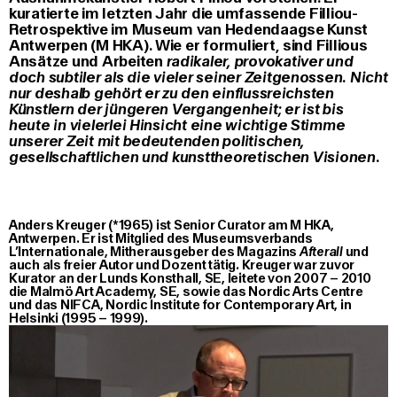
kuratierte im letzten Jahr die umfassende Filliou-
Retrospektive im Museum van Hedendaagse Kunst
Antwerpen (M HKA). Wie er formuliert, sind Fillious
Ansätze und Arbeiten
radikaler, provokativer und
doch subtiler als die vieler seiner Zeitgenossen. Nicht
nur deshalb gehört er zu den einflussreichsten
Künstlern der jüngeren Vergangenheit; er ist bis
heute in vielerlei Hinsicht eine wichtige Stimme
unserer Zeit mit bedeutenden politischen,
gesellschaftlichen und kunsttheoretischen Visionen.
Anders Kreuger (*1965) ist Senior Curator am M HKA,
Antwerpen. Er ist Mitglied des Museumsverbands
L’Internationale, Mitherausgeber des Magazins
Afterall
und
auch als freier Autor und Dozent tätig. Kreuger war zuvor
Kurator an der Lunds Konsthall, SE, leitete von 2007 – 2010
die Malmö Art Academy, SE, sowie das Nordic Arts Centre
und das NIFCA, Nordic Institute for Contemporary Art, in
Helsinki (1995 – 1999).