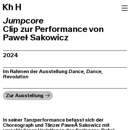
K
h
H
Jumpcore
Clip zur Performance von
Paweł Sakowicz
2024
Im Rahmen der Ausstellung
Dance, Dance,
Revolution
Zur Ausstellung
In seiner Tanzperformance befasst sich der
Choreograph und Tänzer PaweÅ Sakowicz mit