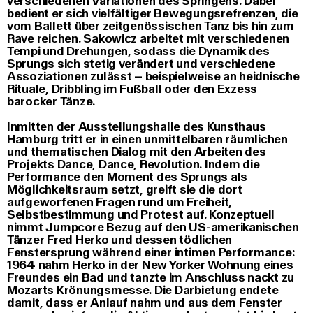
verschiedenen Variationen des Springens. Dabei
bedient er sich vielfältiger Bewegungsrefrenzen, die
vom Ballett über zeitgenössischen Tanz bis hin zum
Rave reichen. Sakowicz arbeitet mit verschiedenen
Tempi und Drehungen, sodass die Dynamik des
Sprungs sich stetig verändert und verschiedene
Assoziationen zulässt – beispielweise an heidnische
Rituale, Dribbling im Fußball oder den Exzess
barocker Tänze.
Inmitten der Ausstellungshalle des Kunsthaus
Hamburg tritt er in einen unmittelbaren räumlichen
und thematischen Dialog mit den Arbeiten des
Projekts Dance, Dance, Revolution. Indem die
Performance den Moment des Sprungs als
Möglichkeitsraum setzt, greift sie die dort
aufgeworfenen Fragen rund um Freiheit,
Selbstbestimmung und Protest auf. Konzeptuell
nimmt Jumpcore Bezug auf den US-amerikanischen
Tänzer Fred Herko und dessen tödlichen
Fenstersprung während einer intimen Performance:
1964 nahm Herko in der New Yorker Wohnung eines
Freundes ein Bad und tanzte im Anschluss nackt zu
Mozarts Krönungsmesse. Die Darbietung endete
damit, dass er Anlauf nahm und aus dem Fenster