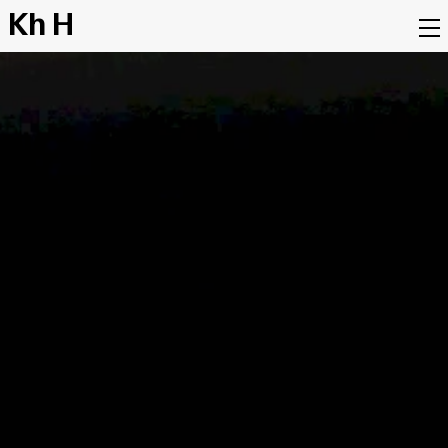
K
h
H