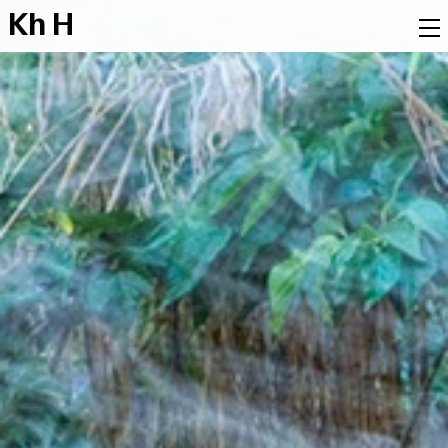
K
h
H