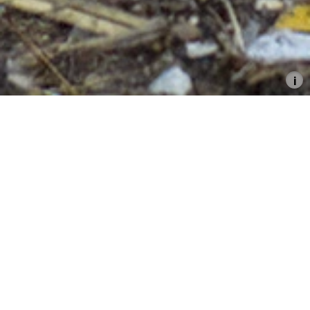
Wolfgang Oelze
the qualm
27.5.–22.6.2014
Zur Ausstellung ist ein Katalog erschienen mit
Essays von Jens Asthoff und Thomas Macho im
Revolver Verlag.
Der Hamburger Künstler Wolfgang Oelze (*1967)
zeigt in seiner ersten institutionellen
Einzelausstellung im Kunsthaus Hamburg
Fotografien aus den letzten Jahren und neue
Videoarbeiten in einer für den Ausstellungsraum