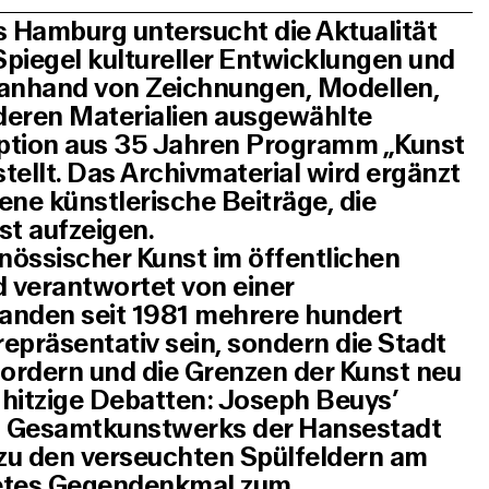
 Hamburg untersucht die Aktualität
Spiegel kultureller Entwicklungen und
 anhand von Zeichnungen, Modellen,
deren Materialien ausgewählte
eption aus 35 Jahren Programm „Kunst
ellt. Das Archivmaterial wird ergänzt
ene künstlerische Beiträge, die
st aufzeigen.
nössischer Kunst im öffentlichen
 verantwortet von einer
anden seit 1981 mehrere hundert
repräsentativ sein, sondern die Stadt
fordern und die Grenzen der Kunst neu
 hitzige Debatten: Joseph Beuys’
en Gesamtkunstwerks der Hansestadt
zu den verseuchten Spülfeldern am
detes Gegendenkmal zum