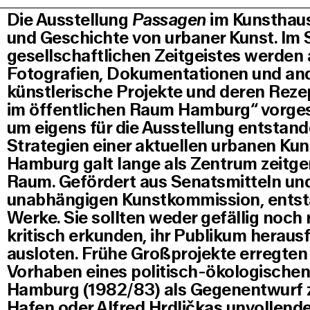
Die Ausstellung
Passagen
im Kunsthaus
und Geschichte von urbaner Kunst. Im 
gesellschaftlichen Zeitgeistes werden
Fotografien, Dokumentationen und an
künstlerische Projekte und deren Rez
im öffentlichen Raum Hamburg“ vorgest
um eigens für die Ausstellung entstand
Strategien einer aktuellen urbanen Kun
Hamburg galt lange als Zentrum zeitge
Raum. Gefördert aus Senatsmitteln und
unabhängigen Kunstkommission, entst
Werke. Sie sollten weder gefällig noch 
kritisch erkunden, ihr Publikum heraus
ausloten. Frühe Großprojekte erregten
Vorhaben eines politisch-ökologisch
Hamburg (1982/83) als Gegenentwurf 
Hafen oder Alfred Hrdličkas unvollen