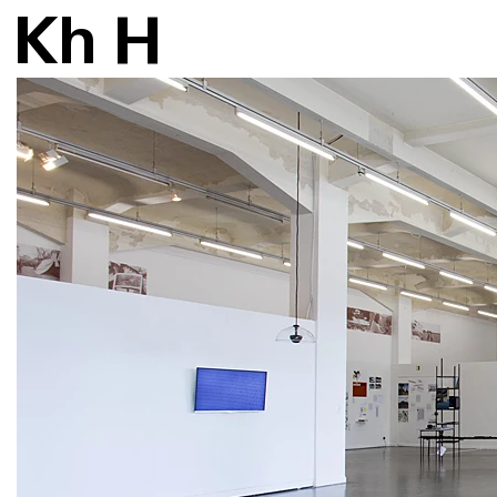
K
h
H