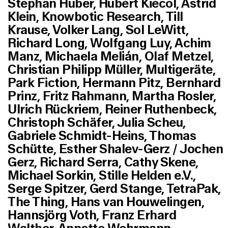
Stephan Huber, Hubert Kiecol, Astrid
Klein, Knowbotic Research, Till
Krause, Volker Lang, Sol LeWitt,
Richard Long, Wolfgang Luy, Achim
Manz, Michaela Melián, Olaf Metzel,
Christian Philipp Müller, Multigeräte,
Park Fiction, Hermann Pitz, Bernhard
Prinz, Fritz Rahmann, Martha Rosler,
Ulrich Rückriem, Reiner Ruthenbeck,
Christoph Schäfer, Julia Scheu,
Gabriele Schmidt-Heins, Thomas
Schütte, Esther Shalev-Gerz / Jochen
Gerz, Richard Serra, Cathy Skene,
Michael Sorkin, Stille Helden e.V.,
Serge Spitzer, Gerd Stange, TetraPak,
The Thing, Hans van Houwelingen,
Hannsjörg Voth, Franz Erhard