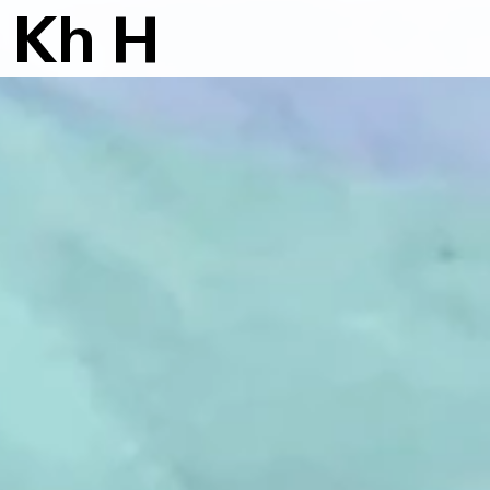
K
h
H