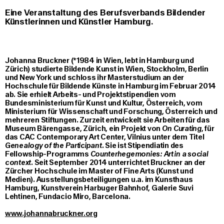
Eine Veranstaltung des Berufsverbands Bildender
Künstlerinnen und Künstler Hamburg.
Johanna Bruckner (*1984 in Wien, lebt in Hamburg und
Zürich) studierte Bildende Kunst in Wien, Stockholm, Berlin
und New York und schloss ihr Masterstudium an der
Hochschule für Bildende Künste in Hamburg im Februar 2014
ab. Sie erhielt Arbeits- und Projektstipendien vom
Bundesministerium für Kunst und Kultur, Österreich, vom
Ministerium für Wissenschaft und Forschung, Österreich und
mehreren Stiftungen. Zurzeit entwickelt sie Arbeiten für das
Museum Bärengasse, Zürich, ein Projekt von
On Curating
, für
das CAC Contemporary Art Center, Vilnius unter dem Titel
Genealogy of the Participant
. Sie ist Stipendiatin des
Fellowship-Programms
Counterhegemonies: Art in a social
context
. Seit September 2014 unterrichtet Bruckner an der
Zürcher Hochschule im Master of Fine Arts (Kunst und
Medien). Ausstellungsbeteiligungen u.a. im Kunsthaus
Hamburg, Kunstverein Harbuger Bahnhof, Galerie Suvi
Lehtinen, Fundacio Miro, Barcelona.
www.johannabruckner.org