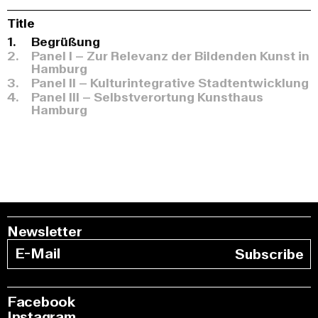
Title
1.
Begrüßung
2.
Panel I – Zur Relevanz der Bildenden Kunst in
Hamburg
3.
Panel II – Kulturintegrative Stadtentwicklung
4.
Panel III – Selbstverortung Kunsthaus
Hamburg
Newsletter
Subscribe
Facebook
Instagram